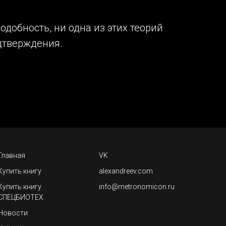
добность, ни одна из этих теорий
дтверждения.
Главная
VK
Купить книгу
alexandreev.com
Купить книгу
info@metronomicon.ru
СПЕЦБИОТЕХ
Новости