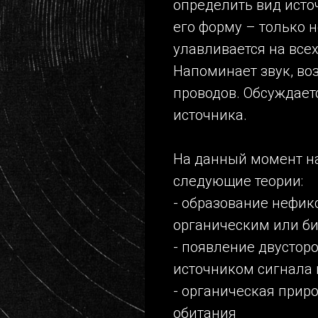
определить вид исто
его форму – только 
улавливается на всех
Напоминает звук, в
проводов. Обсуждаетс
источника.
На данный момент н
следующие теории:
- образование нефик
органическим или б
- появление двустор
источником сигнала 
- органическая прир
обитания