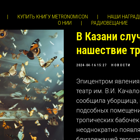
|
КУПИТЬ КНИГУ METRONOMICON
|
НАШИ НАГРАД
О НИИ
|
РАДИОВЕЩАНИЕ
В Казани слу
нашествие тр
2024-04-16 15:27
НОВОСТИ
Эпицентром явления
театр им. В.И. Качал
сообщила уборщица, 
подсобных помещений
тропических бабочек
неоднократно появля
близлежащей террито