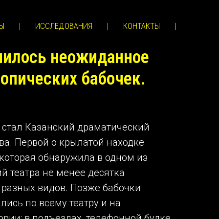
Ы
|
ИССЛЕДОВАНИЯ
|
КОНТАКТЫ
|
чилось неожиданное
опических бабочек.
 стал Казанский драматический
ова. Первой о крылатой находке
которая обнаружила в одном из
 театра не менее десятка
 разных видов. Позже бабочки
лись по всему театру и на
рии: в подъездах, телефонной будке,