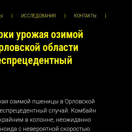
Ы
|
ИССЛЕДОВАНИЯ
|
КОНТАКТЫ
|
рки урожая озимой
рловской области
еспрецедентный
жая озимой пшеницы в Орловской
беспрецедентный случай. Комбайн
 крайним в колонне, неожиданно
ноида с невероятной скоростью.