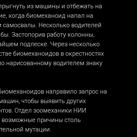
прыгнуть из машины и отбежать на
ие, когда биомеханоид напал на
 самосвалы. Несколько водителей
бы. Застопорив работу колонны,
айшем подлеске. Через несколько
 стае биомеханоидов в окрестностях
по нарисованному водителем знаку
биомеханоидов направило запрос на
машин, чтобы выявить других
нтов. Отдел зоомеханики НИИ
т возможные причины столь
тельной мутации.