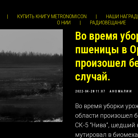
|
КУПИТЬ КНИГУ METRONOMICON
|
НАШИ НАГРАД
О НИИ
|
РАДИОВЕЩАНИЕ
Во время убо
пшеницы в О
произошел б
случай.
2022-04-28 11:07
АНОМАЛИИ
Во время уборки уро
области произошел 
СК-5 “Нива”, шедший
мутировал в биомеха