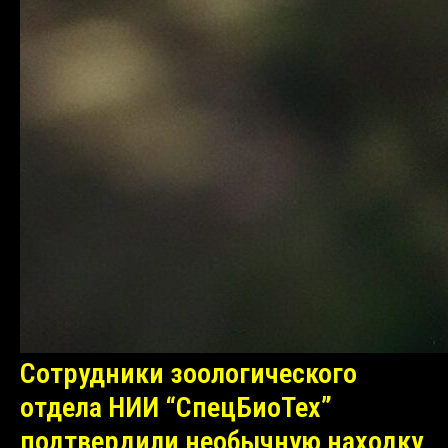
Сотрудники зоологического
отдела НИИ “СпецБиоТех”
подтвердили необычную находку