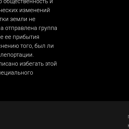
о общественность и
ческих изменений
стки земли не
а отправлена группа
ле ее прибытия
снению того, был ли
елепортации.
исано избегать этой
пециального