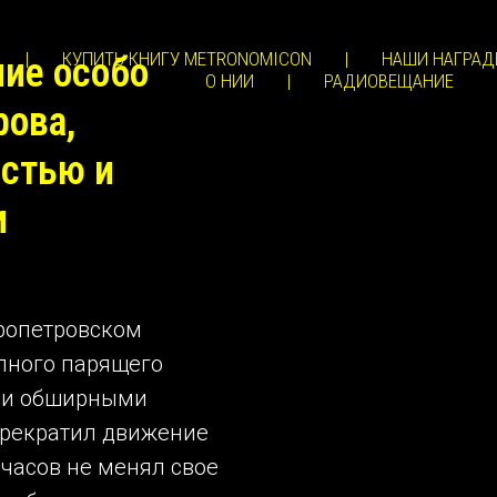
|
КУПИТЬ КНИГУ METRONOMICON
|
НАШИ НАГРАД
ие особо
О НИИ
|
РАДИОВЕЩАНИЕ
рова,
остью и
и
пропетровском
пного парящего
ю и обширными
прекратил движение
 часов не менял свое